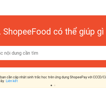
. ShopeeFood có thể giúp gì
bạn cần cập nhật sinh trắc học trên ứng dụng ShopeePay với CCCD/Că
ây.
Liên kết