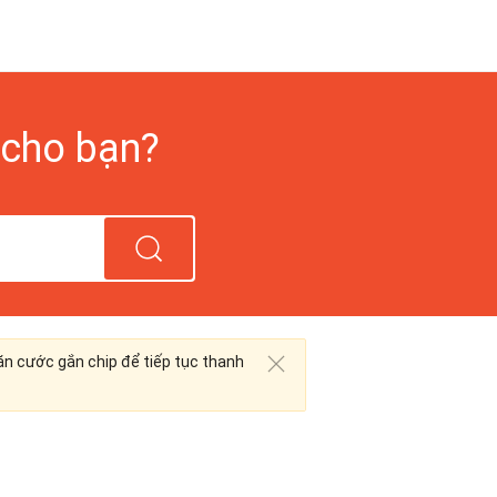
 cho bạn?
n cước gắn chip để tiếp tục thanh
[CẢNH BÁO LỪA ĐẢO] Sho
nền tảng. Vì sự an toàn 